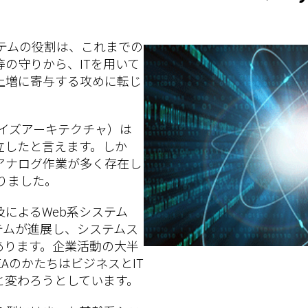
ステムの役割は、これまでの
の守りから、ITを用いて
上増に寄与する攻めに転じ
ライズアーキテクチャ）は
立したと言えます。しか
アナログ作業が多く存在し
りました。
によるWeb系システム
テムが進展し、システムス
あります。企業活動の大半
EAのかたちはビジネスとIT
と変わろうとしています。