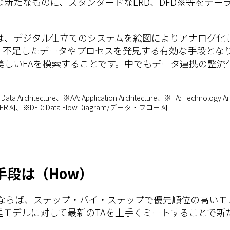
新たなものに、スタンダードなERD、DFD※等をテー
は、デジタル仕立てのシステムを絵図によりアナログ化
、不足したデータやプロセスを発見する有効な手段とな
美しいEAを模索することです。中でもデータ連携の整流
ata Architecture、※AA: Application Architecture、※TA: Technology Arc
agram/ER図、※DFD: Data Flow Diagram/データ・フロー図
手段は（How）
たならば、ステップ・バイ・ステップで優先順位の高いモ
理モデルに対して最新のTAを上手くミートすることで新