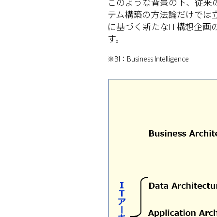
このような背景の下、従来
テム構築の方法論だけでは立
に基づく新たなIT構想企画
す。
※BI：Business Intelligence