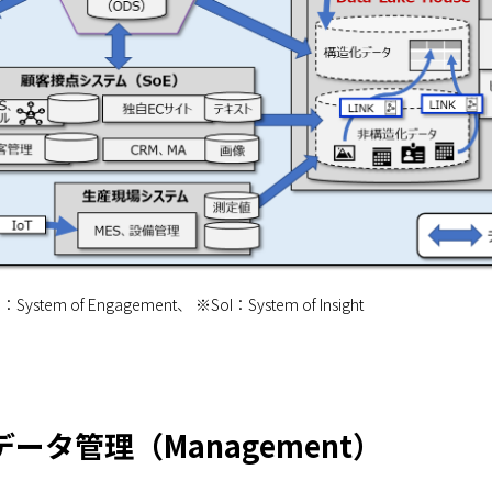
System of Engagement、 ※SoI：System of Insight
ータ管理（Management）