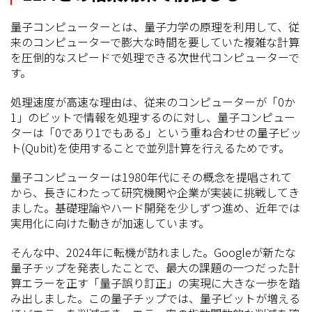
量子コンピューターとは、量子力学の原理を利用して、従
来のコンピューターで膨大な時間を要していた複雑な計算
を圧倒的なスピードで処理できる次世代コンピューターで
す。
処理速度が高速な理由は、従来のコンピューターが「0か
1」のビットで情報を処理するのに対し、量子コンピュー
ターは「0であり1でもある」という重ね合わせの量子ビッ
ト(Qubit)を使用することで並列計算を行えるためです。
量子コンピューターは1980年代にその概念を提唱されて
から、長きにわたって研究機関や企業が実装に挑戦してき
ました。基礎理論やハード開発を少しずつ進め、近年では
実用化に向けた動きが加速しています。
そんな中、2024年に転機が訪れました。Googleが新たな
量子チップを発表したことで、最大の課題の一つだった計
算エラーを正す「量子誤り訂正」の実現に大きな一歩を踏
み出しました。この量子チップでは、量子ビットが増える