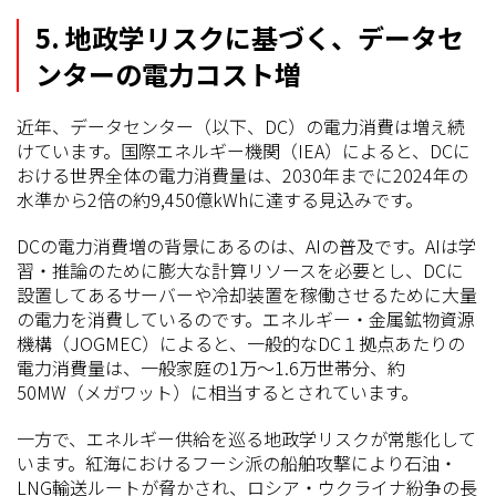
5. 地政学リスクに基づく、データセ
ンターの電力コスト増
近年、データセンター（以下、DC）の電力消費は増え続
けています。国際エネルギー機関（IEA）によると、DCに
おける世界全体の電力消費量は、2030年までに2024年の
水準から2倍の約9,450億kWhに達する見込みです。
DCの電力消費増の背景にあるのは、AIの普及です。AIは学
習・推論のために膨大な計算リソースを必要とし、DCに
設置してあるサーバーや冷却装置を稼働させるために大量
の電力を消費しているのです。エネルギー・金属鉱物資源
機構（JOGMEC）によると、一般的なDC１拠点あたりの
電力消費量は、一般家庭の1万〜1.6万世帯分、約
50MW（メガワット）に相当するとされています。
一方で、エネルギー供給を巡る地政学リスクが常態化して
います。紅海におけるフーシ派の船舶攻撃により石油・
LNG輸送ルートが脅かされ、ロシア・ウクライナ紛争の長