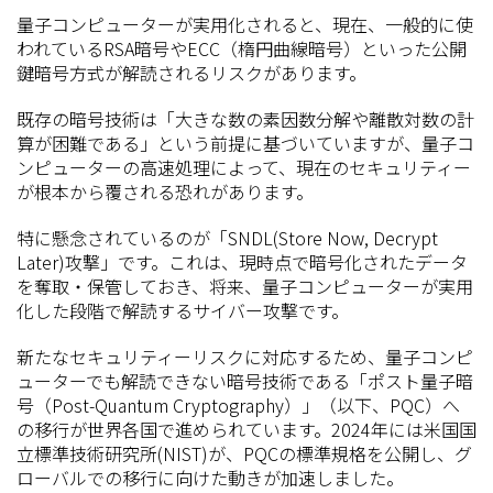
量子コンピューターが実用化されると、現在、一般的に使
われているRSA暗号やECC（楕円曲線暗号）といった公開
鍵暗号方式が解読されるリスクがあります。
既存の暗号技術は「大きな数の素因数分解や離散対数の計
算が困難である」という前提に基づいていますが、量子コ
ンピューターの高速処理によって、現在のセキュリティー
が根本から覆される恐れがあります。
特に懸念されているのが「SNDL(Store Now, Decrypt
Later)攻撃」です。これは、現時点で暗号化されたデータ
を奪取・保管しておき、将来、量子コンピューターが実用
化した段階で解読するサイバー攻撃です。
新たなセキュリティーリスクに対応するため、量子コンピ
ューターでも解読できない暗号技術である「ポスト量子暗
号（Post-Quantum Cryptography）」（以下、PQC）へ
の移行が世界各国で進められています。2024年には米国国
立標準技術研究所(NIST)が、PQCの標準規格を公開し、グ
ローバルでの移行に向けた動きが加速しました。