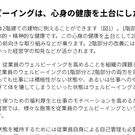
ビーイングは、心身の健康を土台にし
は2階建ての建物に例えることができます（図1）。1階
体的・精神的な健康です。この心身の健康を土台として
の前向きな取り組みなどが乗ります。2階部分の改善に
いった経営学の知見などが活かされます。
、従業員のウェルビーイングを高めることを組織の課題
従業員のウェルビーイングの1階部分と2階部分の両方を
っても仕事には積極性がない状態や、あるいは仕事への
ぎて体を壊してしまうといった状態はウェルビーイング
を保つための福利厚生と仕事のモチベーションを高める
経営では、様々な施策を従業員のウェルビーイングとい
す。
状態を維持するためには従業員自身による自己管理も必