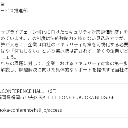
事業
サービス推進部
サプライチェーン強化に向けたセキュリティ対策評価制度」を2
進めています。この制度は法的強制力を持たない見込みですが
公算が大きく、企業は自社のセキュリティ対策を可視化する必要
もはや「何もしない」という選択肢は許されず、多くの企業が
でしょう。
これらの課題に対して、企業におけるセキュリティ対策の第一
て解説し、課題解決に向けた具体的なサポートを提供する当社
 CONFERENCE HALL （6F）
福岡県福岡市中央区天神1-11-1 ONE FUKUOKA BLDG. 6F
uoka-conferencehall.jp/access