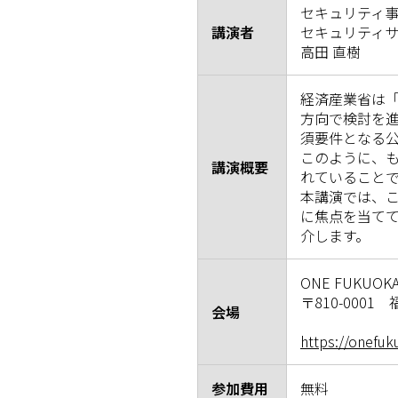
セキュリティ
講演者
セキュリティ
高田 直樹
経済産業省は「
方向で検討を
須要件となる
このように、
講演概要
れていること
本講演では、
に焦点を当て
介します。
ONE FUKUOKA
〒810-0001 
会場
https://onefuk
参加費用
無料