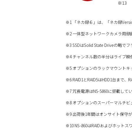
※13
※1 「ネカ録６」は、「ネカ録Vers
※2 一体型ネットワークカメラ用録
※3 SSDはSolid State Dr
※4 チャンネル数の半分はライブ
※5 オプションのラックマウント
※6 RAID1とRAID5はHDD1台ま
※7 冗長電源はNS-5860に搭載して
※8 オプションのスーパーマルチビ
※9 出荷後1年間はオンサイト保守
※10 NS-860はRAIDおよびホ