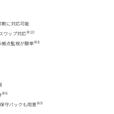
柔軟に対応可能
※10
スワップ対応
※8
多拠点監視が簡単
現
※6
持
※9
る保守パックも用意