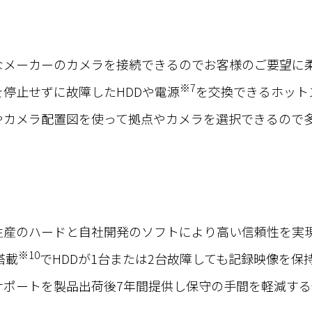
なメーカーのカメラを接続できるのでお客様のご要望に
※7
を停止せずに故障したHDDや電源
を交換できるホット
やカメラ配置図を使って拠点やカメラを選択できるので
生産のハードと自社開発のソフトにより高い信頼性を実
※10
D搭載
でHDDが1台または2台故障しても記録映像を保
サポートを製品出荷後7年間提供し保守の手間を軽減す