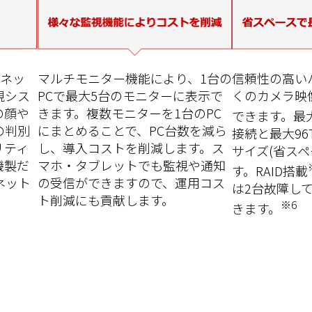
なネッ
マルチモニター機能により、1台の
信頼性の高い
視シス
PCで最大5台のモニターに表示で
くのカメラ映
の顔や
きます。複数モニターを1台のPC
できます。最大
の判別
にまとめることで、PC台数を減ら
接続と最大96
リティ
し、導入コストを削減します。ス
サイズ(省スペ
機製だ
マホ・タブレットでも監視や通知
す。RAID搭載
ネット
の受信ができますので、運用コス
は2台故障し
ト削減にも貢献します。
※6
きます。