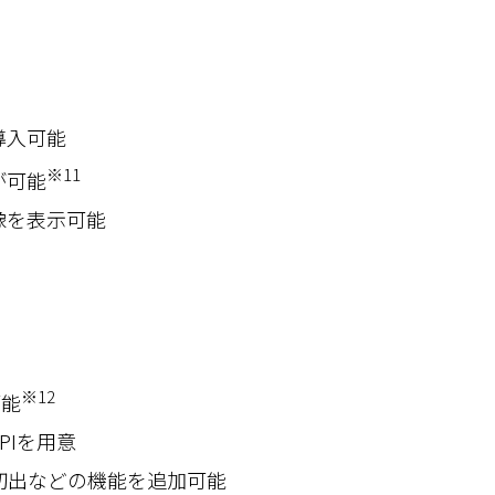
導入可能
※11
が可能
像を表示可能
※12
可能
PIを用意
切出などの機能を追加可能