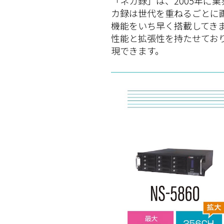
「ネカ録」は、2005年に
カ録は世代を重ねるごとに
機能をいち早く搭載してき
性能と拡張性を持たせてお
現できます。