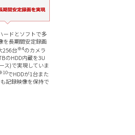
ハードとソフトで多
像を長期間安定録画
※4
256台
のカメラ
TBのHDD内蔵を3U
ース)で実現していま
※10
でHDDが1台また
ても記録映像を保持で