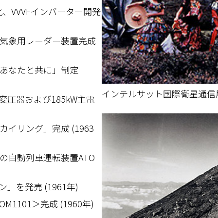
化、VVVFインバーター開発
気象用レーダー装置完成
あなたと共に」制定
インテルサット国際衛星通信
主変圧器および185kW主電
イリング」完成 (1963
の自動列車運転装置ATO
」を発売 (1961年)
1101＞完成 (1960年)