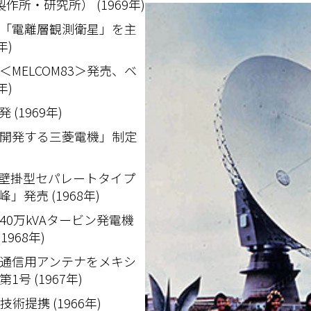
所・研究所） (1969年)
「電離層観測衛星」を主
年)
MELCOM83＞発売、ベ
年)
(1969年)
開発する三菱電機」制定
壁掛型セパレートタイプ
発売 (1968年)
0万kVAタービン発電機
968年)
通信用アンテナをメキシ
号 (1967年)
術提携 (1966年)