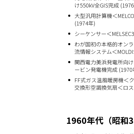
け550kV全GIS完成 (197
大型汎用計算機＜MELCOM
(1974年)
シーケンサー＜MELSEC31
わが国初の本格的オンラ
流情報システム＜MOLDIS
関西電力美浜発電所向けの
ービン発電機完成 (1970
FF式ガス温風暖房機＜
交換形空調換気扇＜ロスナイ
1960年代（昭和