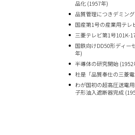
品化 (1957年)
品質管理につきデミング賞実
国産第1号の産業用テレビIT
三菱テレビ第1号101K-17
国鉄向けDD50形ディーゼ
年)
半導体の研究開始 (1952
社是「品質奉仕の三菱電機」
わが国初の超高圧送電用287
子形油入遮断器完成 (195