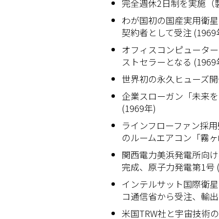
完全週休2日制を実施（製作
わが国初の国産実用衛星
契約者として受注 (1969
オフィスコンピューター＜
ストセラーとなる (1969
世界初の永久ヒューズ開発 
企業スローガン「未来を
(1969年)
ラインフローファン採用
のルームエアコン「霧ヶ峰」
関西電力美浜発電所向け4
完成、原子力発電第1号 (1
インテルサット国際衛星
コ通信省から受注、輸出第1
米国TRW社と宇宙技術の技