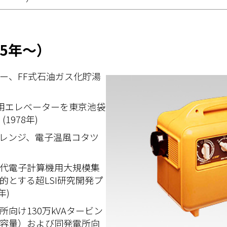
45年～）
ー、FF式石油ガス化貯湯
乗用エレベーターを東京池袋
1978年)
レンジ、電子温風コタツ
代電子計算機用大規模集
的とする超LSI研究開発プ
年)
向け130万kVAタービン
容量）および同発電所向