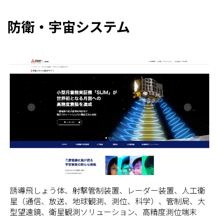
防衛・宇宙システム
誘導飛しょう体、射撃管制装置、レーダー装置、人工衛
星（通信、放送、地球観測、測位、科学）、管制局、大
型望遠鏡、衛星観測ソリューション、高精度測位端末