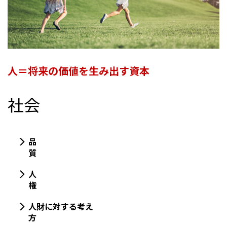
人＝将来の価値を生み出す資本
社会
品
質
人
権
人財に対する考え
方