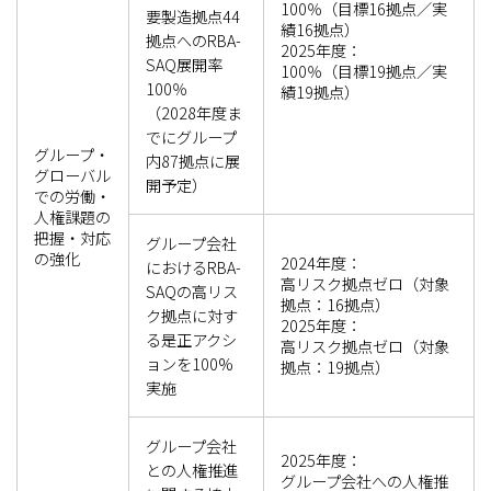
100％（目標16拠点／実
要製造拠点44
績16拠点）
拠点へのRBA-
2025年度：
SAQ展開率
100％（目標19拠点／実
100％
績19拠点）
（2028年度ま
でにグループ
グループ・
内87拠点に展
グローバル
開予定）
での労働・
人権課題の
把握・対応
グループ会社
の強化
2024年度：
におけるRBA-
高リスク拠点ゼロ（対象
SAQの高リス
拠点：16拠点）
ク拠点に対す
2025年度：
る是正アクシ
高リスク拠点ゼロ（対象
ョンを100%
拠点：19拠点）
実施
グループ会社
2025年度：
との人権推進
グループ会社への人権推