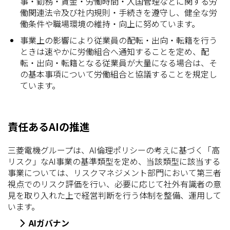
事・勤務・賃金・労働時間・入国管理などに関する労
働関連法令及び社内規則・手続きを遵守し、健全な労
働条件や職場環境の維持・向上に努めています。
事業上の影響により従業員の配転・出向・転籍を行う
ときは速やかに労働組合へ通知することを定め、配
転・出向・転籍となる従業員が大量になる場合は、そ
の基本事項について労働組合と協議することを規定し
ています。
責任あるAIの推進
三菱電機グループは、AI倫理ポリシーの考えに基づく「高
リスク」なAI事業の基準類型を定め、当該類型に該当する
事業については、リスクマネジメント部門において第三者
視点でのリスク評価を行い、必要に応じて社外有識者の意
見を取り入れた上で経営判断を行う体制を整備、運用して
います。
AIガバナン