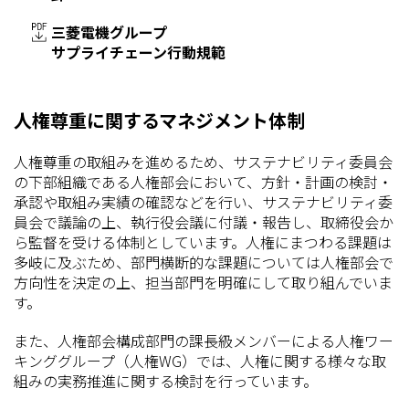
三菱電機グループ
サプライチェーン行動規範
人権尊重に関するマネジメント体制
人権尊重の取組みを進めるため、サステナビリティ委員会
の下部組織である人権部会において、方針・計画の検討・
承認や取組み実績の確認などを行い、サステナビリティ委
員会で議論の上、執行役​会議に付議・報告し、取締役会か
ら監督​を受ける体制としています。人権にまつわる​課題は
多岐に及ぶた​め、部門横断的な課題については人権部会で
方向性を決定の上、担当部門を明確にして取り組んでいま
す。​
また、人権部会構成部門の課長級メンバーによる人権ワー
キンググループ（人権WG）では、人権に関する様々な取
組みの実務推進に関する検討を行っています。