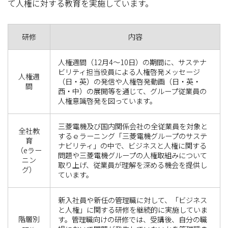
て人権に対する教育を実施しています。
研修
内容
人権週間（12月4～10日）の期間に、サステナ
ビリティ担当役員による人権啓発メッセージ
人権週
（日・英）の発信や人権啓発動画（日・英・
間
西・中）の展開等を通じて、グループ従業員の
人権意識啓発を図っています。
三菱電機及び国内関係会社の全従業員を対象と
全社教
するｅラーニング「三菱電機グループのサステ
育
ナビリティ」の中で、ビジネスと人権に関する
（eラー
問題や三菱電機グループの人権取組みについて
ニン
取り上げ、従業員が理解を深める機会を提供し
グ）
ています。
新入社員や新任の管理職に対して、「ビジネス
と人権」に関する研修を継続的に実施していま
階層別
す。管理職向けの研修では、受講後、自分の職