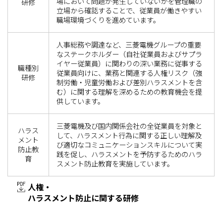
場において問題が発生していないかを管理職の
研修
立場から確認することで、従業員が働きやすい
職場環境づくりを進めています。
人事総務や調達など、三菱電機グループの重要
なステークホルダー（自社従業員およびサプラ
イヤー従業員）に関わりの深い業務に従事する
職種別
従業員向けに、業務と関連する人権リスク（強
研修
制労働・児童労働および差別ハラスメントを含
む）に関する理解を深めるための教育機会を提
供しています。
三菱電機及び国内関係会社の全従業員を対象と
ハラス
して、ハラスメント行為に関する正しい理解及
メント
び適切なコミュニケーションスキルについて実
防止教
践を促し、ハラスメントを予防するためのハラ
育
スメント防止教育を実施しています。
人権・
ハラスメント防止に関する研修