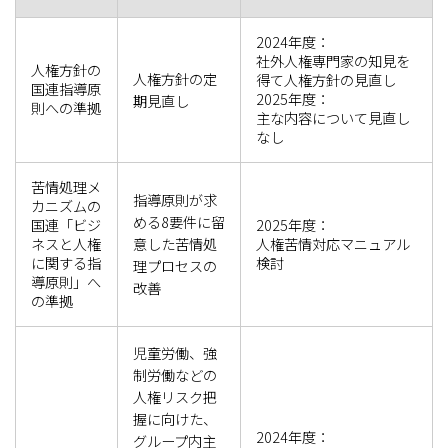
2024年度：
社外人権専門家の知見を
人権方針の
人権方針の定
得て人権方針の見直し
国連指導原
2025年度：
期見直し
則への準拠
主な内容について見直し
なし
苦情処理メ
指導原則が求
カニズムの
める8要件に留
国連「ビジ
2025年度：
ネスと人権
意した苦情処
人権苦情対応マニュアル
に関する指
検討
理プロセスの
導原則」へ
改善
の準拠
児童労働、強
制労働などの
人権リスク把
握に向けた、
2024年度：
グループ内主