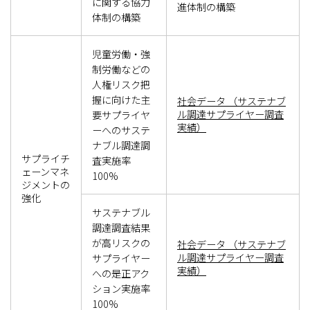
に関する協力
進体制の構築
体制の構築
児童労働・強
制労働などの
人権リスク把
握に向けた主
社会データ （サステナブ
ル調達サプライヤー調査
要サプライヤ
実績）
ーへのサステ
ナブル調達調
サプライチ
査実施率
ェーンマネ
100%
ジメントの
強化
サステナブル
調達調査結果
が高リスクの
社会データ （サステナブ
ル調達サプライヤー調査
サプライヤー
実績）
への是正アク
ション実施率
100%