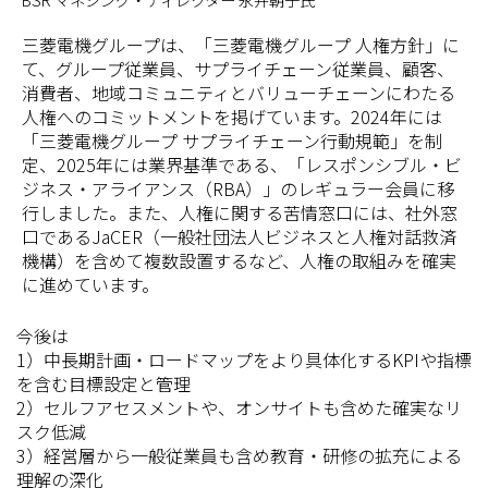
BSR マネジング・ディレクター 永井朝子氏
三菱電機グループは、「三菱電機グループ 人権方針」に
て、グループ従業員、サプライチェーン従業員、顧客、
消費者、地域コミュニティとバリューチェーンにわたる
人権へのコミットメントを掲げています。2024年には
「三菱電機グループ サプライチェーン行動規範」を制
定、2025年には業界基準である、「レスポンシブル・ビ
ジネス・アライアンス（RBA）」のレギュラー会員に移
行しました。また、人権に関する苦情窓口には、社外窓
口であるJaCER（一般社団法人ビジネスと人権対話救済
機構）を含めて複数設置するなど、人権の取組みを確実
に進めています。
今後は
1）中長期計画・ロードマップをより具体化するKPIや指標
を含む目標設定と管理
2）セルフアセスメントや、オンサイトも含めた確実なリ
スク低減
3）経営層から一般従業員も含め教育・研修の拡充による
理解の深化