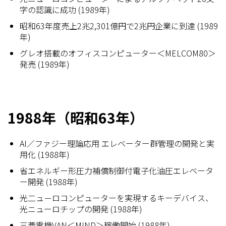
字の認識に成功 (1989年)
昭和63年度売上2兆2,301億円で2兆円企業に到達 (1989
年)
グレオ搭載のオフィスコンピューター＜MELCOM80＞
発売 (1989年)
1988年（昭和63年）
AI／ファジー理論応用 エレベーター群管理の開発と実
用化 (1988年)
省エネルギー形圧力補償制御付電子化油圧エレベータ
ー開発 (1988年)
光二ュ－ロコンピューターを実現するキーデバイス、
光ニューロチップの開発 (1988年)
三菱電機VAN＜MIND＞稼働開始 (1988年)