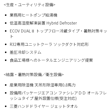
<生産・ユーティリティ設備>
業務用ヒートポンプ給湯機
低温高湿度解凍装置 Hybrid Defroster
ECOV DUALⅡ トップフロー冷蔵タイプ・暑熱対策キッ
ト
R32専用ユニットクーラ ソックダクト対応形
差圧冷却システム
食品工場様へのトータルエンジニアリング提案
<結露・暑熱対策設備／衛生設備>
産業用除湿機 天吊形除湿専用0.8馬力
設備用パッケージエアコン ファシレアＤＤ オールフレ
ッシュタイプ 屋外設置仕様(受注対応)
三菱ハンドドライヤー ジェットタオル