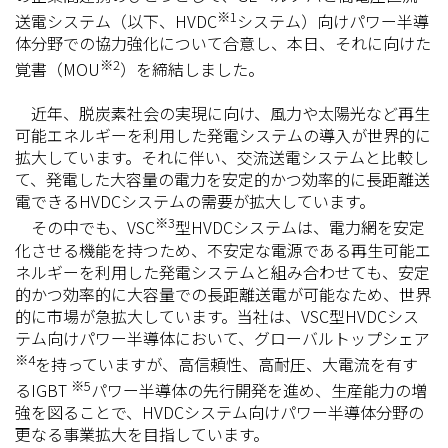
※1
送電システム（以下
、HVDC
システム）向けパワー半導
体分野での協力強化について合意し、本日、それに向けた
※2
覚書（MOU
）を締結しました。
近年、脱炭素社会の実現に向け、風力や太陽光など再生
可能エネルギーを利用した発電システムの導入が世界的に
拡大しています。それに伴い、交流送電システムと比較し
て、発電した大容量の電力を安定的かつ効率的に長距離送
電できるHVDCシステムの需要が拡大しています。
※3
その中でも、VSC
型HVDCシステムは、電力網を安定
化させる機能を持つため、不安定な電源である再生可能エ
ネルギーを利用した発電システムと組み合わせても、安定
的かつ効率的に大容量での長距離送電が可能なため、世界
的に市場が急拡大しています。当社は、VSC型HVDCシス
テム向けパワー半導体において、グローバルトップシェア
※4
を持っていますが、高信頼性、高耐圧、大電流を有す
※5
るIGBT
パワー半導体の先行開発を進め、生産能力の増
強を図ることで、HVDCシステム向けパワー半導体分野の
更なる事業拡大を目指しています。