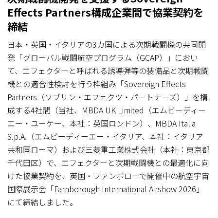
Effects Partners構成企業間で協業契約を
締結
日本・英国・イタリアの3カ国による次期戦闘機の共同開
発「グローバル戦闘航空プログラム（GCAP）」におい
て、エフェクターと呼ばれる誘導弾等の装備品と次期戦闘
機との適合性検討を行う枠組み「Sovereign Effects
Partners（ソブリン・エフェクツ・パートナーズ）」を構
成する4社間（当社、MBDA UK Limited（エムビーディー
エー・ユーケー、本社：英国ロンドン）、MBDA Italia
S.p.A.（エムビーディーエー・イタリア、本社：イタリア
共和国ローマ）および三菱重工業株式会社（本社：東京都
千代田区）で、エフェクターと次期戦闘機との最適化に向
けた協業契約を、英国・ファンボローで開催中の航空宇宙
国際展示会「Farnborough International Airshow 2026」
にて締結しました。