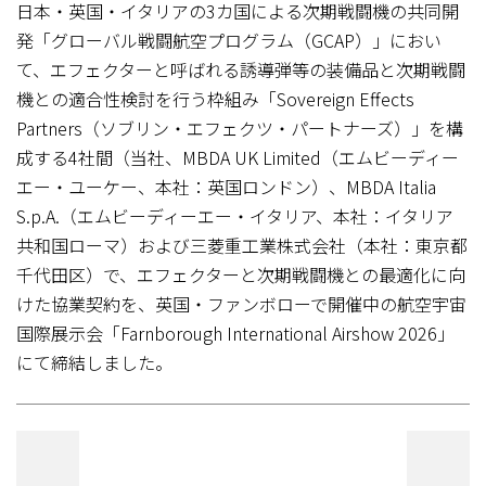
日本・英国・イタリアの3カ国による次期戦闘機の共同開
発「グローバル戦闘航空プログラム（GCAP）」におい
て、エフェクターと呼ばれる誘導弾等の装備品と次期戦闘
機との適合性検討を行う枠組み「Sovereign Effects
Partners（ソブリン・エフェクツ・パートナーズ）」を構
成する4社間（当社、MBDA UK Limited（エムビーディー
エー・ユーケー、本社：英国ロンドン）、MBDA Italia
S.p.A.（エムビーディーエー・イタリア、本社：イタリア
共和国ローマ）および三菱重工業株式会社（本社：東京都
千代田区）で、エフェクターと次期戦闘機との最適化に向
けた協業契約を、英国・ファンボローで開催中の航空宇宙
国際展示会「Farnborough International Airshow 2026」
にて締結しました。