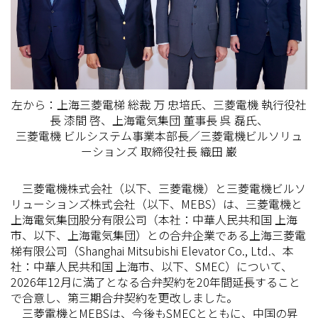
左から：上海三菱電梯 総裁 万 忠培氏、三菱電機 執行役社
長 漆間 啓、上海電気集団 董事長 呉 磊氏、
三菱電機 ビルシステム事業本部長／三菱電機ビルソリュ
ーションズ 取締役社長 織田 巌
三菱電機株式会社（以下、三菱電機）と三菱電機ビルソ
リューションズ株式会社（以下、MEBS）は、三菱電機と
上海電気集団股分有限公司（本社：中華人民共和国 上海
市、以下、上海電気集団）との合弁企業である上海三菱電
梯有限公司（Shanghai Mitsubishi Elevator Co., Ltd.、本
社：中華人民共和国 上海市、以下、SMEC）について、
2026年12月に満了となる合弁契約を20年間延長すること
で合意し、第三期合弁契約を更改しました。
三菱電機とMEBSは、今後もSMECとともに、中国の昇