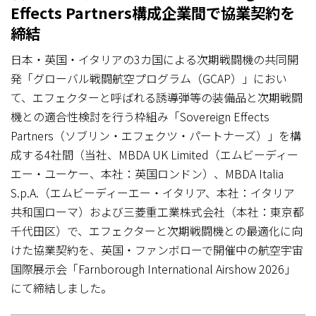
Effects Partners構成企業間で協業契約を
締結
日本・英国・イタリアの3カ国による次期戦闘機の共同開
発「グローバル戦闘航空プログラム（GCAP）」におい
て、エフェクターと呼ばれる誘導弾等の装備品と次期戦闘
機との適合性検討を行う枠組み「Sovereign Effects
Partners（ソブリン・エフェクツ・パートナーズ）」を構
成する4社間（当社、MBDA UK Limited（エムビーディー
エー・ユーケー、本社：英国ロンドン）、MBDA Italia
S.p.A.（エムビーディーエー・イタリア、本社：イタリア
共和国ローマ）および三菱重工業株式会社（本社：東京都
千代田区）で、エフェクターと次期戦闘機との最適化に向
けた協業契約を、英国・ファンボローで開催中の航空宇宙
国際展示会「Farnborough International Airshow 2026」
にて締結しました。