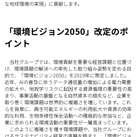
な地球環境の実現」に貢献します。
「環境ビジョン2050」改定のポ
イント
当社グループでは、環境貢献を重要な経営課題と位置づ
け、環境課題の解決への率先した取り組み姿勢を定める目
的で、「環境ビジョン2050」を2019年に策定しました。
近年、AIの普及に伴うデータ通信量の増加による電力需要
の拡大や、地政学リスクに起因する資源循環の重要性の高
まり、事業活動の基盤となる自然資本の損失など、企業を
取り巻く環境課題は世界的に複雑さを増しています。これ
らを背景に、再生可能エネルギーの利用拡大や資源の効率
的な利用、生物多様性保全活動への積極的な参加など、企
業に求められる環境活動の重要性が一層高まっています。
このように複雑さを増す環境課題や、当社グループにお
けるサステナビリティ経営の進展を踏まえ、「環境ビジョ