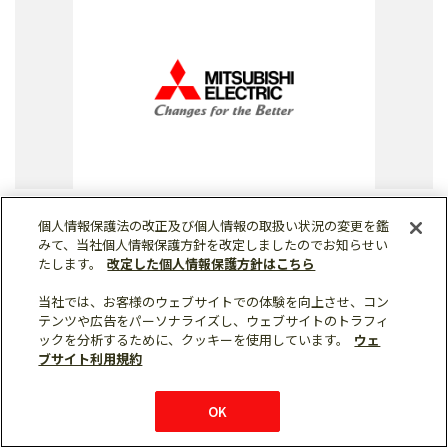
個人情報保護法の改正及び個人情報の取扱い状況の変更を鑑
みて、当社個人情報保護方針を改定しましたのでお知らせい
2023年11月07日
R&D
インフラ
社会システム
たします。
改定した個人情報保護方針はこちら
令和5年度「第71回電気科学技術奨励賞」を
当社では、お客様のウェブサイトでの体験を向上させ、コン
テンツや広告をパーソナライズし、ウェブサイトのトラフィ
受賞
ックを分析するために、クッキーを使用しています。
ウェ
ブサイト利用規約
大容量光通信を実現する高度変復調技術の開発と実用化
OK