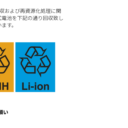
回収および再資源化処理に関
式電池を下記の通り回収致し
います。
願い