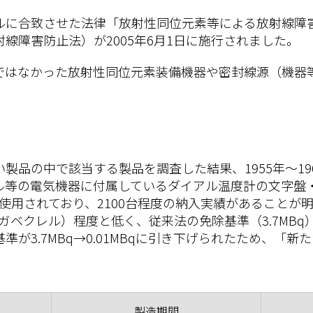
ルに合致させた法律「放射性同位元素等による放射線障
線障害防止法）が2005年6月1日に施行されました。
ではなかった放射性同位元素装備機器や密封線源（機器
製品の中で該当する製品を調査した結果、1955年～19
ル等の電気機器に付属しているダイアル温度計の文字盤
6）が使用されており、2100台程度の納入実績があること
（メガベクレル）程度と低く、従来法の免除基準（3.7MB
が3.7MBq→0.01MBqに引き下げられたため、「
製造期間