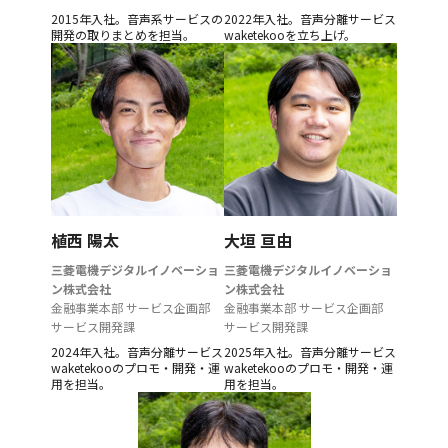
2015年入社。音声系サービスの
2022年入社。音声分離サービス
開発の取りまとめを担当。
waketekooを立ち上げ。
植西 陽太
大垣 亘由
三菱電機デジタルイノベーショ
三菱電機デジタルイノベーショ
ン株式会社
ン株式会社
金融事業本部 サービス企画部
金融事業本部 サービス企画部
サービス開発課
サービス開発課
2024年入社。音声分離サービス
2025年入社。音声分離サービス
waketekooのプロモ・開発・運
waketekooのプロモ・開発・運
用を担当。
用を担当。