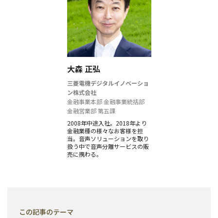
大森 正弘
三菱電機デジタルイノベーショ
ン株式会社
金融事業本部 金融事業統括部
金融営業部 第五課
2008年中途入社。2018年より
金融業種の様々なお客様を担
当。音声ソリューションを取り
扱う中で音声分離サービスの販
売に携わる。
この記事のテーマ