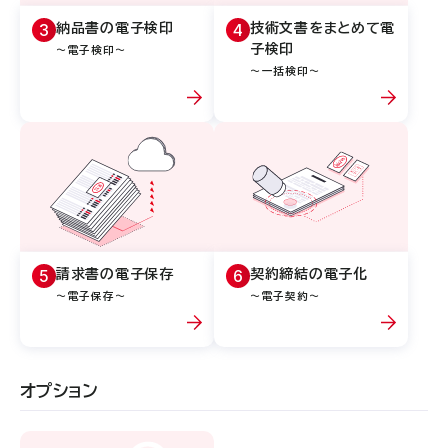
3
4
納品書の電子検印
技術文書をまとめて
電
子検印
～電子検印～
～一括検印～
5
6
請求書の電子保存
契約締結の電子化
～電子保存～
～電子契約～
オプション