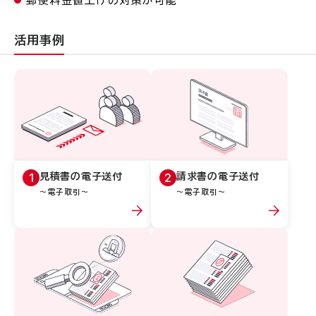
郵便料金値上げの対策が可能
活用事例
1
2
見積書の電子送付
請求書の電子送付
～電子取引～
～電子取引～