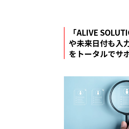
「ALIVE SO
や未来日付も入
をトータルでサ