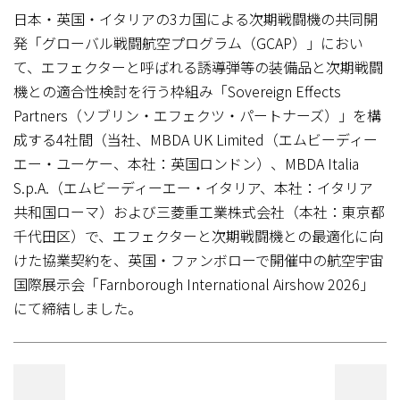
日本・英国・イタリアの3カ国による次期戦闘機の共同開
発「グローバル戦闘航空プログラム（GCAP）」におい
て、エフェクターと呼ばれる誘導弾等の装備品と次期戦闘
機との適合性検討を行う枠組み「Sovereign Effects
Partners（ソブリン・エフェクツ・パートナーズ）」を構
成する4社間（当社、MBDA UK Limited（エムビーディー
エー・ユーケー、本社：英国ロンドン）、MBDA Italia
S.p.A.（エムビーディーエー・イタリア、本社：イタリア
共和国ローマ）および三菱重工業株式会社（本社：東京都
千代田区）で、エフェクターと次期戦闘機との最適化に向
けた協業契約を、英国・ファンボローで開催中の航空宇宙
国際展示会「Farnborough International Airshow 2026」
にて締結しました。