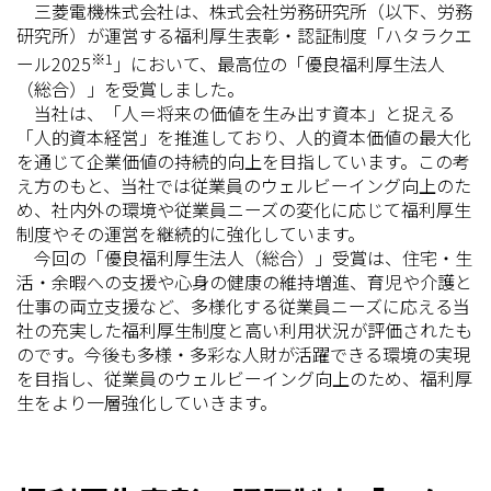
三菱電機株式会社は、株式会社労務研究所（以下、労務
研究所）が運営する福利厚生表彰・認証制度「ハタラクエ
※1
ール2025
」において、最高位の「優良福利厚生法人
（総合）」を受賞しました。
当社は、「人＝将来の価値を生み出す資本」と捉える
「人的資本経営」を推進しており、人的資本価値の最大化
を通じて企業価値の持続的向上を目指しています。この考
え方のもと、当社では従業員のウェルビーイング向上のた
め、社内外の環境や従業員ニーズの変化に応じて福利厚生
制度やその運営を継続的に強化しています。
今回の「優良福利厚生法人（総合）」受賞は、住宅・生
活・余暇への支援や心身の健康の維持増進、育児や介護と
仕事の両立支援など、多様化する従業員ニーズに応える当
社の充実した福利厚生制度と高い利用状況が評価されたも
のです。今後も多様・多彩な人財が活躍できる環境の実現
を目指し、従業員のウェルビーイング向上のため、福利厚
生をより一層強化していきます。