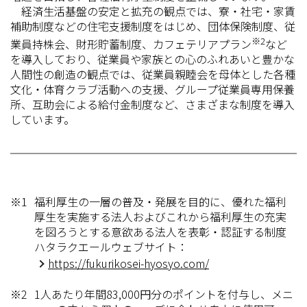
経済生活基盤の安定と拡充の観点では、寮・社宅・家賃
補助制度などの住宅支援制度をはじめ、団体保険制度、従
※2
業員持株会、財形貯蓄制度、カフェテリアプラン
など
を導入しており、従業員や家族との心のふれあいと豊かな
人間性の創造の観点では、従業員親睦会を母体とした各種
文化・体育クラブ活動への支援、グループ従業員専用保養
所、互助会による給付金制度など、さまざまな制度を導入
しています。
※1
福利厚生の一層の普及・発展を目的に、優れた福利
厚生を実施する法人およびこれから福利厚生の充実
を図ろうとする意欲ある法人を表彰・認証する制度
ハタラクエールウェブサイト：
https://fukurikosei-hyosyo.com/
※2
1人あたり年間83,000円分のポイントを付与し、メニ