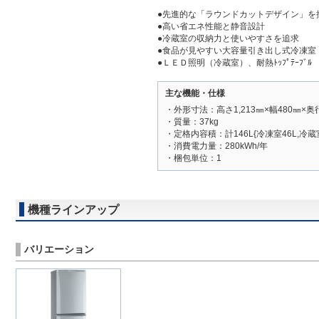
●先進的な「ラウンドカットデザイン」を
●高い省エネ性能と静音設計
●冷蔵室の収納力と使いやすさを追求
●食品が見やすい大容量引き出し式冷凍室
●ＬＥＤ照明（冷蔵室）、耐熱ﾄｯﾌﾟﾃｰﾌﾞﾙ
主な機能・仕様
・外形寸法：高さ1,213㎜×幅480㎜×奥
・質量：37kg
・定格内容積：計146L{冷凍室46L,冷蔵室
・消費電力量：280kWh/年
・梱包単位：1
機種ラインアップ
バリエーション