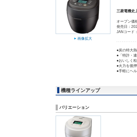
三菱電機史
オープン価
発売日：202
JANコード：4
画像拡大
●炭の特大
●「特許・
●おいしく
●火力を後
●手軽にヘ
機種ラインアップ
バリエーション