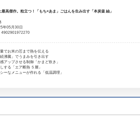
上最高傑作。粒立つ！「もち×あま」ごはんを生み出す「本炭釜 紬」
格
5年05月30日
902901972270
熱量でお米の芯まで熱を伝える
連続沸騰」でうまみを引き出す
粒感アップさせる制御「かまど炊き」
押しする「エア断熱 ５層」
ルシーなメニューが作れる「低温調理」