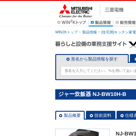
WIN2Kトップ
製品情報
[住宅用]キッチン家電
形名から製品情報を探す
ジャー炊飯器 NJ-BW10H-B
製品概要
技術資料
仕様
NJ-BW1