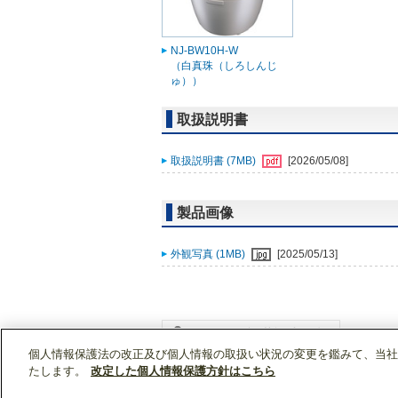
NJ-BW10H-W
（白真珠（しろしんじ
ゅ））
取扱説明書
取扱説明書 (7MB)
[2026/05/08]
製品画像
外観写真 (1MB)
[2025/05/13]
個人情報保護法の改正及び個人情報の取扱い状況の変更を鑑みて、当社
WIN2Kトップ
製品情報
[住宅用]キッチン家電
たします。
改定した個人情報保護方針はこちら