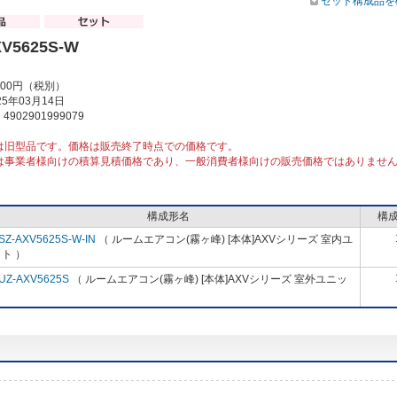
セット構成品を
V5625S-W
000円（税別）
5年03月14日
902901999079
は旧型品です。価格は販売終了時点での価格です。
は事業者様向けの積算見積価格であり、一般消費者様向けの販売価格ではありませ
構成形名
構
SZ-AXV5625S-W-IN
（ ルームエアコン(霧ヶ峰) [本体]AXVシリーズ 室内ユ
ト ）
UZ-AXV5625S
（ ルームエアコン(霧ヶ峰) [本体]AXVシリーズ 室外ユニッ
）