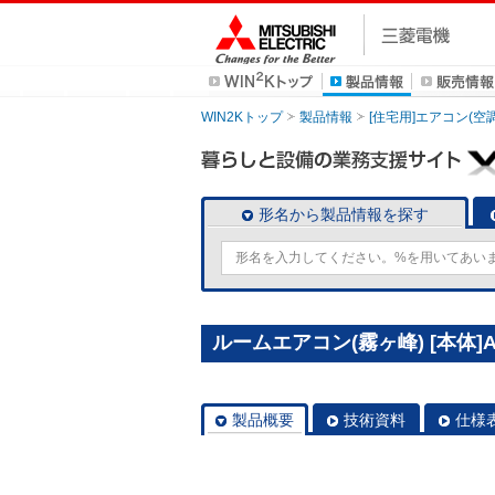
WIN2Kトップ
製品情報
[住宅用]エアコン(空
形名から製品情報を探す
ルームエアコン(霧ヶ峰) [本体]AX
製品概要
技術資料
仕様