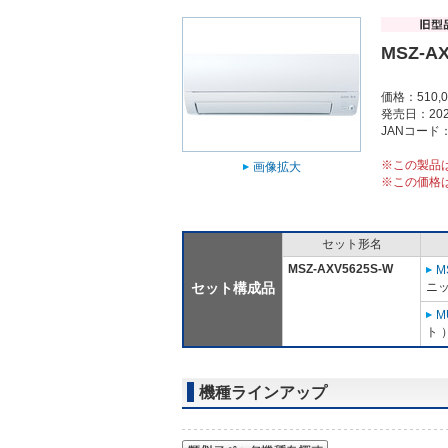
MSZ-AX
価格：510,
発売日：202
JANコード：4
※この製品
画像拡大
※この価格
セット形名
MSZ-AXV5625S-W
M
セット構成品
ニッ
M
ト 
機種ラインアップ