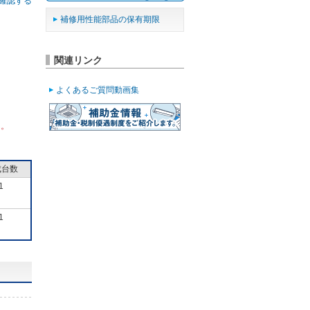
確認する
補修用性能部品の保有期限
関連リンク
よくあるご質問動画集
ん。
成台数
1
1