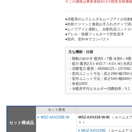
※この価格は事業者様向けの積算見積価
●冷暖房のムラとムダをムーブアイが自動
●内部クリーンと徹底お手入れボディで清
●ムーブアイと連動し、自動気流コントロ
●アレル・除菌フィルターで空気清浄
●室内、室外Ｗでコンパクト
主な機能・仕様
・畳数のめやす 暖房6～7畳 冷房6～9畳
・能力 暖房2.5ｋＷ(0.7～4.0ｋＷ) 冷房2.
・消費電力 暖房：460W(125～1070W) 
・室内ユニット寸法：高さ298×幅780×
・室外ユニット寸法：高さ540×幅684(+6
・単相100V
・冷暖房平均エネルギー消費効率：5.1
セット形名
MSZ-AXV228E-W
MSZ-AXV228-W-IN
（ ルームエア
セット構成品
ト ）
MUZ-AXV228E
（ ルームエアコン