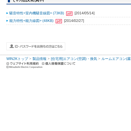
騒音特性<室内機騒音線図> (73KB)
[2014/05/14]
能力特性<能力線図> (48KB)
[2014/02/27]
WIN2Kトップ
製品情報
[住宅用]エアコン(空調)・換気
ルームエアコン(霧