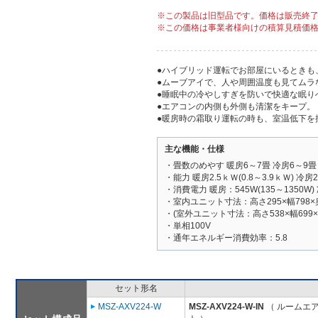
※この製品は旧型品です。価格は販売終
※この価格は事業者様向けの積算見積価
●ハイブリッド運転でお部屋にいるときも
●ムーブアイで、人や周囲温度も見てムラ
●睡眠中の冷やしすぎを防いで快適な眠り
●エアコンの内側も外側も清潔をキープ。
●暖房時の霜取り運転の時も、室温低下を
主な機能・仕様
・畳数のめやす 暖房6～7畳 冷房6～9畳
・能力 暖房2.5ｋＷ(0.8～3.9ｋＷ) 冷房2.
・消費電力 暖房：545W(135～1350W) 
・室内ユニット寸法：高さ295×幅798×
・(室外ユニット寸法：高さ538×幅699×
・単相100V
・通年エネルギー消費効率：5.8
セット形名
MSZ-AXV224-W
MSZ-AXV224-W-IN
（ ルームエア