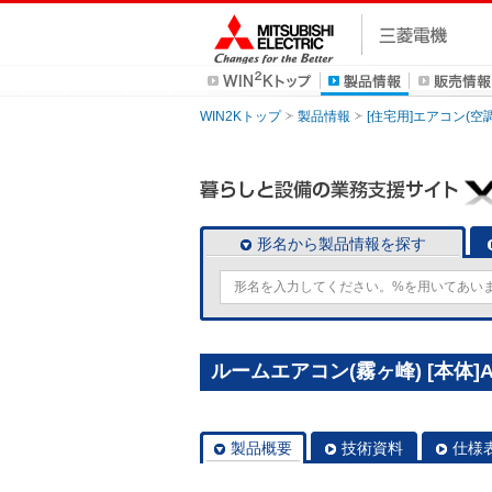
WIN2Kトップ
製品情報
[住宅用]エアコン(空
形名から製品情報を探す
ルームエアコン(霧ヶ峰) [本体]AX
製品概要
技術資料
仕様