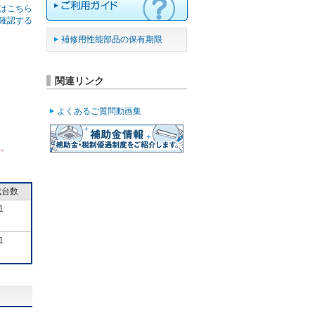
はこちら
確認する
補修用性能部品の保有期限
関連リンク
よくあるご質問動画集
ん。
成台数
1
1