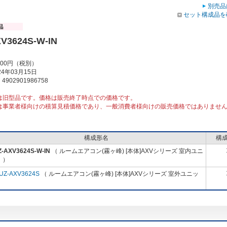
別売品
セット構成品を
V3624S-W-IN
000円（税別）
4年03月15日
902901986758
は旧型品です。価格は販売終了時点での価格です。
は事業者様向けの積算見積価格であり、一般消費者様向けの販売価格ではありませ
構成形名
構
-AXV3624S-W-IN
（ ルームエアコン(霧ヶ峰) [本体]AXVシリーズ 室内ユニ
 ）
UZ-AXV3624S
（ ルームエアコン(霧ヶ峰) [本体]AXVシリーズ 室外ユニッ
）