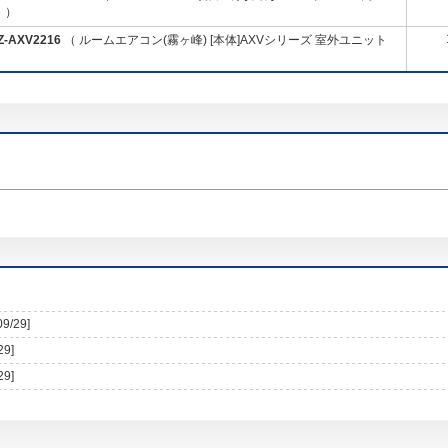
 ）
Z-AXV2216
（ ルームエアコン(霧ヶ峰) [本体]AXVシリーズ 室外ユニット
09/29]
29]
29]