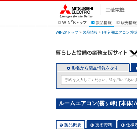
WIN2Kトップ
製品情報
[住宅用]エアコン(空
形名から製品情報を探す
ルームエアコン(霧ヶ峰) [本体]A
製品概要
技術資料
仕様