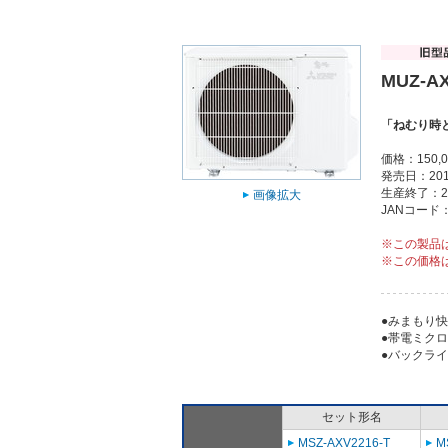
MUZ-AX
「ねむり時
価格：150,
発売日：201
生産終了：2
画像拡大
JANコード：4
※この製品
※この価格
●みまもり
●帯電ミク
●バックラ
セット形名
MSZ-AXV2216-T
M