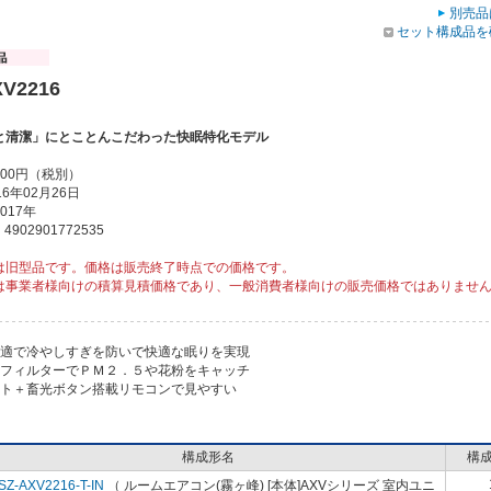
別売品
セット構成品を
V2216
と清潔」にとことんこだわった快眠特化モデル
000円（税別）
6年02月26日
017年
902901772535
は旧型品です。価格は販売終了時点での価格です。
は事業者様向けの積算見積価格であり、一般消費者様向けの販売価格ではありませ
快適で冷やしすぎを防いで快適な眠りを実現
ロフィルターでＰＭ２．５や花粉をキャッチ
イト＋畜光ボタン搭載リモコンで見やすい
構成形名
構
SZ-AXV2216-T-IN
（ ルームエアコン(霧ヶ峰) [本体]AXVシリーズ 室内ユニ