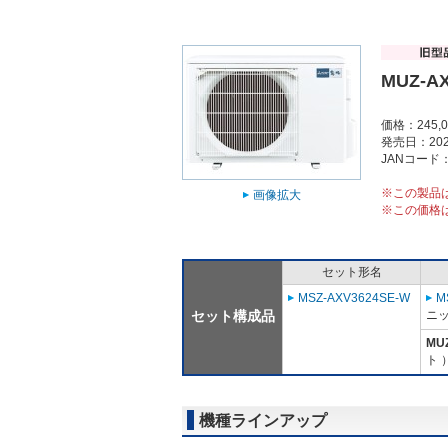
MUZ-A
価格：245,
発売日：202
JANコード：4
※この製品
画像拡大
※この価格
セット形名
MSZ-AXV3624SE-W
M
セット構成品
ニッ
MU
ト 
機種ラインアップ