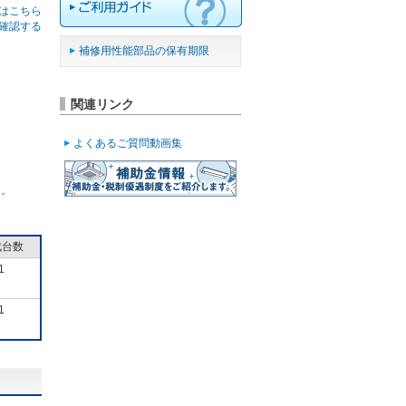
はこちら
確認する
補修用性能部品の保有期限
関連リンク
よくあるご質問動画集
ん。
成台数
1
1