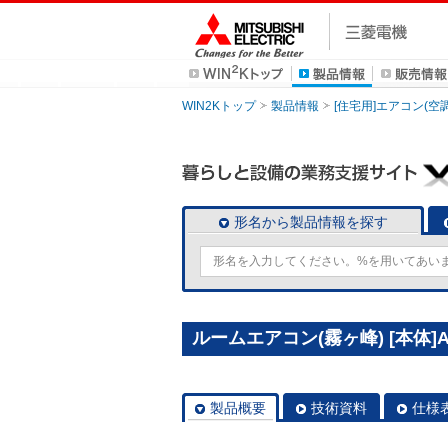
WIN2Kトップ
製品情報
[住宅用]エアコン(空
形名から製品情報を探す
ルームエアコン(霧ヶ峰) [本体]A
製品概要
技術資料
仕様