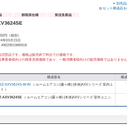
別売品
セット構成品を
XV3624SE
000円（税別）
4年03月15日
902901986918
は旧型品です。価格は販売終了時点での価格です。
は事業者様向けの積算見積価格であり、一般消費者様向けの販売価格ではありませ
構成形名
構
SZ-AXV3624S-W-IN
（ ルームエアコン(霧ヶ峰) [本体]AXVシリーズ 室内ユ
ト ）
Z-AXV3624SE
（ ルームエアコン(霧ヶ峰) [本体]AXVシリーズ 室外ユニッ
）