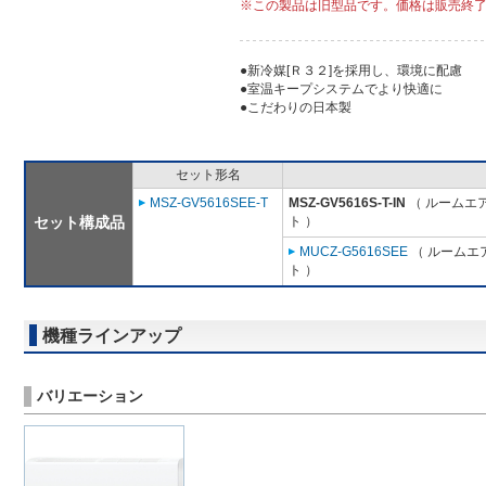
※この製品は旧型品です。価格は販売終
●新冷媒[Ｒ３２]を採用し、環境に配慮
●室温キープシステムでより快適に
●こだわりの日本製
セット形名
MSZ-GV5616SEE-T
MSZ-GV5616S-T-IN
（ ルームエア
セット構成品
ト ）
MUCZ-G5616SEE
（ ルームエア
ト ）
機種ラインアップ
バリエーション