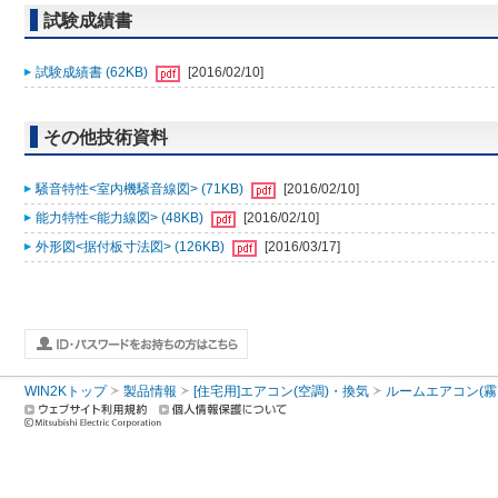
試験成績書
試験成績書 (62KB)
[2016/02/10]
その他技術資料
騒音特性<室内機騒音線図> (71KB)
[2016/02/10]
能力特性<能力線図> (48KB)
[2016/02/10]
外形図<据付板寸法図> (126KB)
[2016/03/17]
WIN2Kトップ
製品情報
[住宅用]エアコン(空調)・換気
ルームエアコン(霧