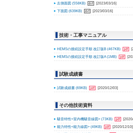
左側面図 (558KB)
[2023/03/16]
下面図 (639KB)
[2023/03/16]
技術・工事マニュアル
HEMSの接続設定手順 改訂版B (467KB)
[
HEMSの接続設定手順 改訂版A (1MB)
[20
試験成績書
試験成績書 (69KB)
[2020/12/03]
その他技術資料
騒音特性<室内機騒音線図> (73KB)
[2020
能力特性<能力線図> (49KB)
[2020/12/10]