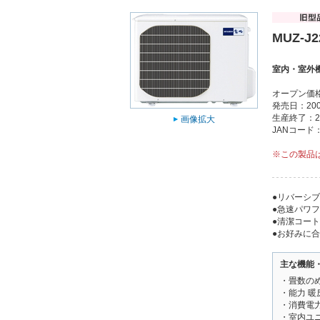
MUZ-J2
室内・室外
オープン価
発売日：200
生産終了：2
画像拡大
JANコード：4
※この製品
●リバーシ
●急速パワ
●清潔コー
●お好みに
主な機能
・畳数のめ
・能力 暖房2
・消費電力 
・室内ユニ