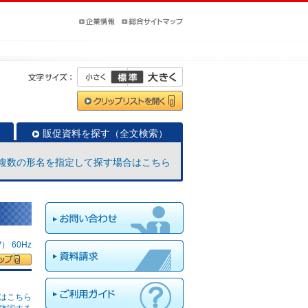
販促資料を探す（全文検索）
複数の形名を指定して探す場合はこちら
 60Hz
はこちら