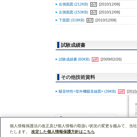
右側面図 (212KB)
[2010/12/08]
左側面図 (153KB)
[2010/12/08]
下面図 (318KB)
[2010/12/08]
試験成績書
試験成績書 (60KB)
[2009/02/26]
その他技術資料
騒音特性<室外機騒音線図> (39KB)
[2010
個人情報保護法の改正及び個人情報の取扱い状況の変更を鑑みて、当社
WIN2Kトップ
製品情報
[住宅用]エアコン(空
たします。
改定した個人情報保護方針はこちら