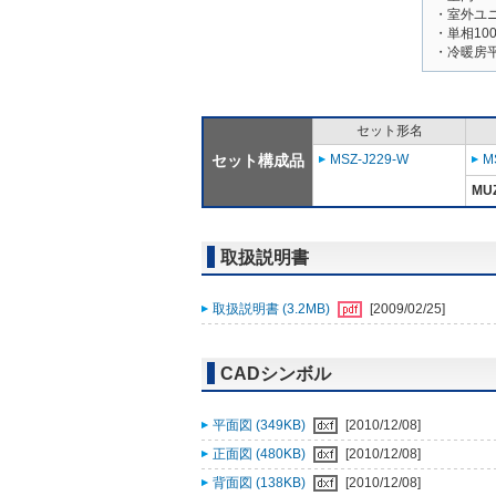
・室外ユニッ
・単相100
・冷暖房平
セット形名
セット構成品
MSZ-J229-W
M
MUZ
取扱説明書
取扱説明書 (3.2MB)
[2009/02/25]
CADシンボル
平面図 (349KB)
[2010/12/08]
正面図 (480KB)
[2010/12/08]
背面図 (138KB)
[2010/12/08]