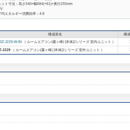
ト寸法：高さ540×幅684(+61)×奥行255mm
V
均エネルギー消費効率：4.8
構成形名
構
SZ-J229-W-IN
（ ルームエアコン(霧ヶ峰) [本体]Jシリーズ 室内ユニット ）
-J229
（ ルームエアコン(霧ヶ峰) [本体]Jシリーズ 室外ユニット ）