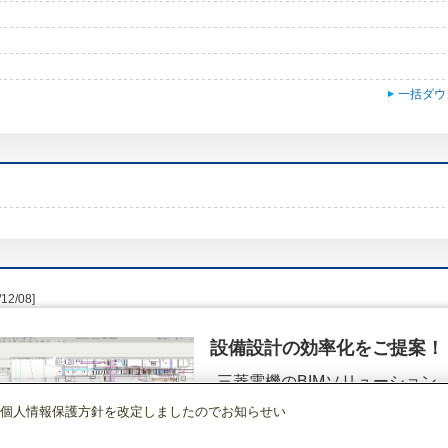
一括ダウ
/12/08]
設備設計の効率化をご提案！
三菱電機のBIMソリューション
（空調.換気.照明）
個人情報保護方針を改定しましたのでお知らせい
調)・換気
ルームエアコン(霧ヶ峰)
[本体]Jシリーズ
室外ユニット
MUZ-J229
詳細を見る