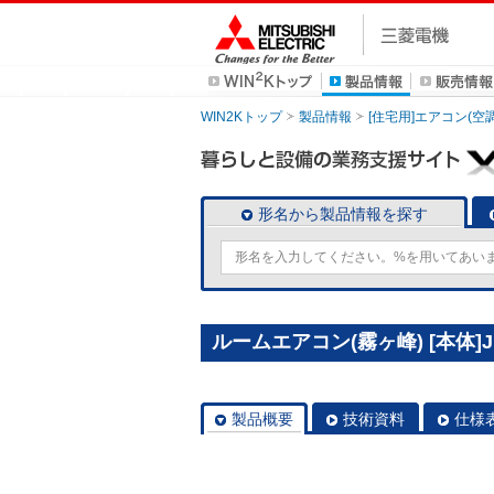
WIN2Kトップ
製品情報
[住宅用]エアコン(空
形名から製品情報を探す
ルームエアコン(霧ヶ峰) [本体]J
製品概要
技術資料
仕様