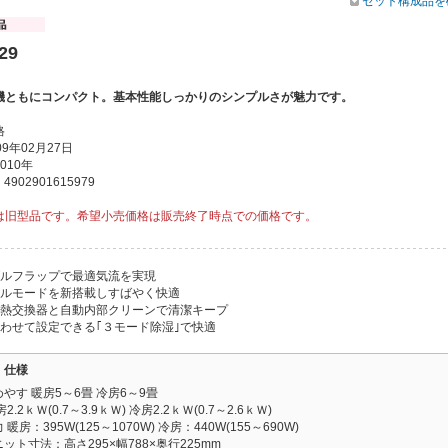
セット構成品を
29
機ともにコンパクト。基本性能しっかりのシンプルさが魅力です。
格
9年02月27日
010年
902901615979
は旧型品です。希望小売価格は販売終了時点での価格です。
ブルフラップで最適気流を実現
フルモードを新搭載しすばやく快適
ト熱交換器と自動内部クリーンで清潔キープ
合わせて設定できる｢３モード除湿｣で快適
・仕様
やす 暖房5～6畳 冷房6～9畳
.2ｋＷ(0.7～3.9ｋＷ) 冷房2.2ｋＷ(0.7～2.6ｋＷ)
暖房：395W(125～1070W) 冷房：440W(155～690W)
ット寸法：高さ295×幅788×奥行225mm