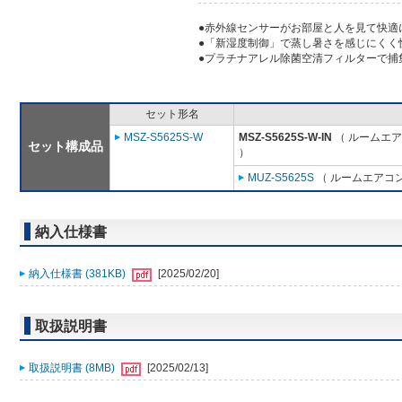
●赤外線センサーがお部屋と人を見て快適
●「新湿度制御」で蒸し暑さを感じにくく
●プラチナアレル除菌空清フィルターで捕
セット形名
MSZ-S5625S-W
MSZ-S5625S-W-IN
（ ルームエア
セット構成品
）
MUZ-S5625S
（ ルームエアコン
納入仕様書
納入仕様書 (381KB)
[2025/02/20]
取扱説明書
取扱説明書 (8MB)
[2025/02/13]