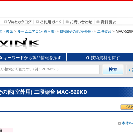
調)・換気
ルームエアコン(霧ヶ峰)
[別売]その他(室外用)
二段架台
MAC-529
キーワードから製品情報を探す
技術資料を探す
の他(室外用) 二段架台 MAC-529KD
本体を