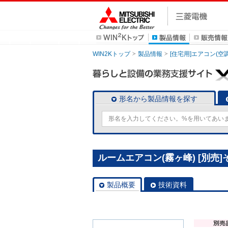
WIN2Kトップ
製品情報
[住宅用]エアコン(空
形名から製品情報を探す
ルームエアコン(霧ヶ峰) [別売]そ
製品概要
技術資料