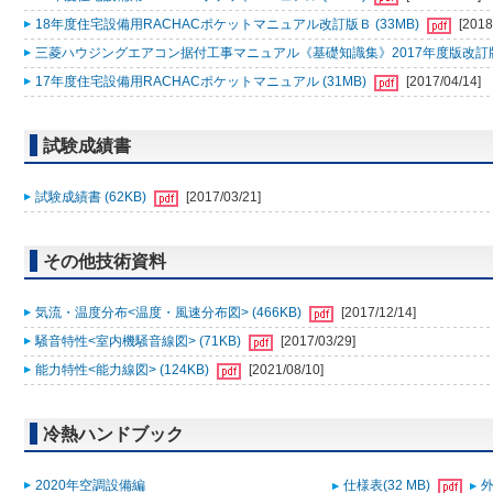
18年度住宅設備用RACHACポケットマニュアル改訂版Ｂ (33MB)
[2018
三菱ハウジングエアコン据付工事マニュアル《基礎知識集》2017年度版改訂版Ａ
17年度住宅設備用RACHACポケットマニュアル (31MB)
[2017/04/14]
試験成績書
試験成績書 (62KB)
[2017/03/21]
その他技術資料
気流・温度分布<温度・風速分布図> (466KB)
[2017/12/14]
騒音特性<室内機騒音線図> (71KB)
[2017/03/29]
能力特性<能力線図> (124KB)
[2021/08/10]
冷熱ハンドブック
2020年空調設備編
仕様表(32 MB)
外