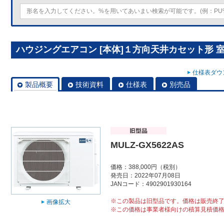
ハウジングエアコン [本体]１方向天井カセット形 室外ユ
仕様表ダウン
製品概要
技術資料
仕様表
別売品
MULZ-GX5622AS
価格：388,000円（税別）
発売日：2022年07月08日
JANコード：4902901930164
※この製品は旧型品です。価格は販売終
画像拡大
※この価格は事業者様向けの積算見積価