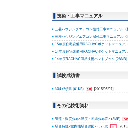
技術・工事マニュアル
三菱ハウジングエアコン据付工事マニュアル《据付事
三菱ハウジングエアコン据付工事マニュアル《基礎知
15年度住宅設備用RACHACポケットマニュアル (
14年度住宅設備用RACHACポケットマニュアル改
14年度RACHAC商品技術ハンドブック (28MB)
試験成績書
試験成績書 (61KB)
[2015/05/07]
その他技術資料
気流・温度分布<温度・風速分布図> (2MB)
騒音特性<室内機騒音線図> (39KB)
[2013