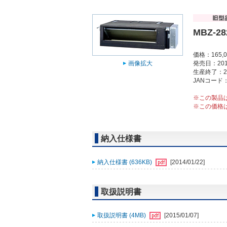
MBZ-28
価格：165,
画像拡大
発売日：201
生産終了：2
JANコード：4
※この製品
※この価格
納入仕様書
納入仕様書 (636KB)
[2014/01/22]
取扱説明書
取扱説明書 (4MB)
[2015/01/07]