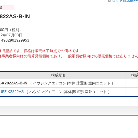
セット構成品を
822AS-B-IN
000円（税別）
2年07月08日
902901929953
は旧型品です。価格は販売終了時点での価格です。
は事業者様向けの積算見積価格であり、一般消費者様向けの販売価格ではありませ
構成形名
構
-K2822AS-B-IN
（ ハウジングエアコン [本体]床置形 室内ユニット ）
UFZ-K2822AS
（ ハウジングエアコン [本体]床置形 室外ユニット ）