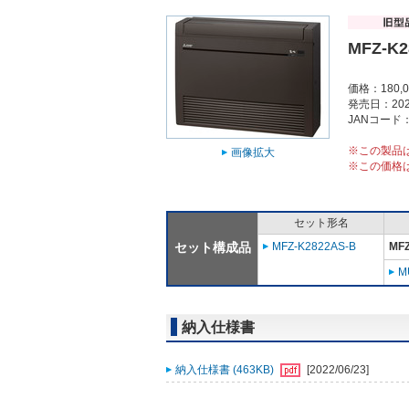
MFZ-K2
価格：180,
発売日：202
JANコード：4
※この製品
画像拡大
※この価格
セット形名
セット構成品
MFZ-K2822AS-B
MFZ
M
納入仕様書
納入仕様書 (463KB)
[2022/06/23]