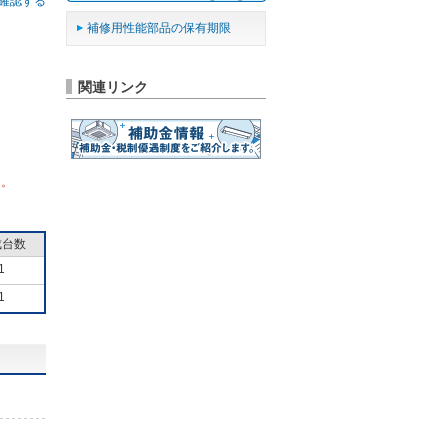
確認する
補修用性能部品の保有期限
関連リンク
ん。
成台数
1
1