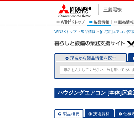
WIN2Kトップ
製品情報
[住宅用]エアコン(空
形名から製品情報を探す
ハウジングエアコン [本体]床置形 室
製品概要
技術資料
仕様