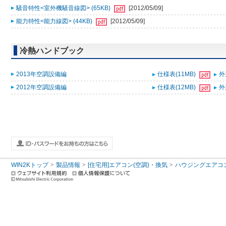
騒音特性<室外機騒音線図> (65KB)
[2012/05/09]
能力特性<能力線図> (44KB)
[2012/05/09]
冷熱ハンドブック
2013年空調設備編
仕様表(11MB)
外
2012年空調設備編
仕様表(12MB)
外
WIN2Kトップ
製品情報
[住宅用]エアコン(空調)・換気
ハウジングエアコ