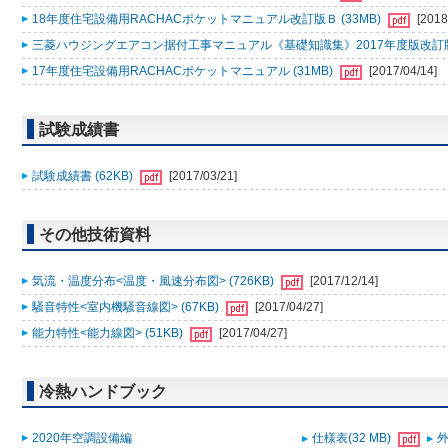
18年度住宅設備用RACHACポケットマニュアル改訂版Ｂ (33MB)
[2018
三菱ハウジングエアコン据付工事マニュアル《基礎知識集》2017年度版改訂版Ａ
17年度住宅設備用RACHACポケットマニュアル (31MB)
[2017/04/14]
試験成績書
試験成績書 (62KB)
[2017/03/21]
その他技術資料
気流・温度分布<温度・風速分布図> (726KB)
[2017/12/14]
騒音特性<室内機騒音線図> (67KB)
[2017/04/27]
能力特性<能力線図> (51KB)
[2017/04/27]
冷熱ハンドブック
2020年空調設備編
仕様表(32 MB)
外