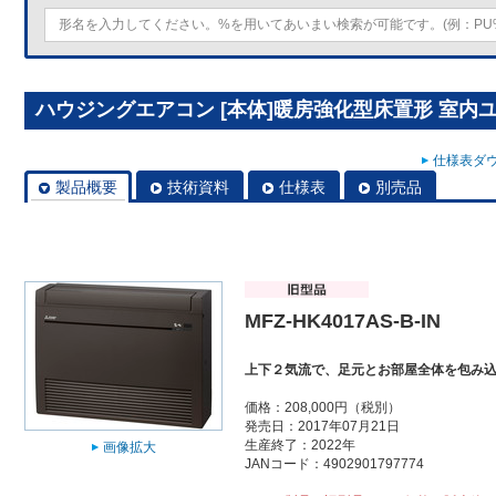
ハウジングエアコン [本体]暖房強化型床置形 室内ユニット
仕様表ダウ
製品概要
技術資料
仕様表
別売品
MFZ-HK4017AS-B-IN
上下２気流で、足元とお部屋全体を包み
価格：208,000円（税別）
発売日：2017年07月21日
生産終了：2022年
画像拡大
JANコード：4902901797774