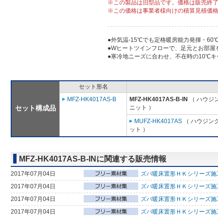
※この製品は旧型品です。価格は販売終
※この価格は事業者様向けの積算見積価
●外気温-15℃でも定格暖房能力発揮・60
●Wヒートツインフローで、足元とお部屋
●寒冷地ニーズに合わせ、不在時の10℃
セット形名
MFZ-HK4017AS-B
MFZ-HK4017AS-B-IN
（ ハウジ
セット構成品
ニット ）
MUFZ-HK4017AS
（ ハウジング
ット ）
MFZ-HK4017AS-B-INに関連する販売情報
2017年07月04日
ズバ暖床置形ＨＫシリーズ施工
2017年07月04日
ズバ暖床置形ＨＫシリーズ施工
2017年07月04日
ズバ暖床置形ＨＫシリーズ施工
2017年07月04日
ズバ暖床置形ＨＫシリーズ施工