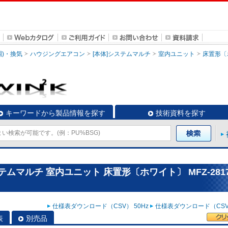
調)・換気
ハウジングエアコン
[本体]システムマルチ
室内ユニット
床置形〔
キーワードから製品情報を探す
技術資料を探す
ムマルチ 室内ユニット 床置形〔ホワイト〕 MFZ-2817
仕様表ダウンロード（CSV） 50Hz
仕様表ダウンロード（CSV）
表
別売品