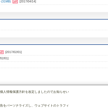
31MB)
[2017/04/14]
[2017/02/01]
/02/01]
個人情報保護方針を改定しましたのでお知らせい
調)・換気
ハウジングエアコン
[本体]システムマルチ
室内ユニット
床置形〔
告をパーソナライズし、ウェブサイトのトラフィ