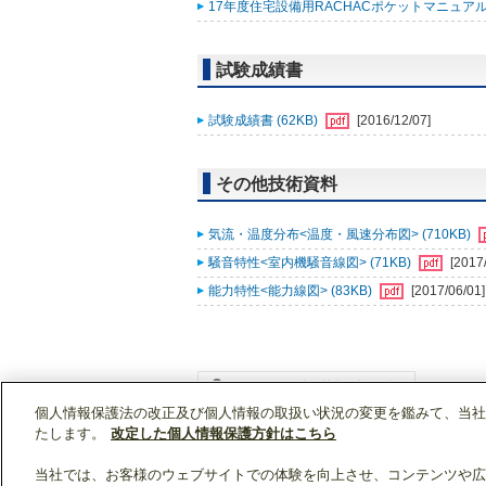
17年度住宅設備用RACHACポケットマニュアル (
試験成績書
試験成績書 (62KB)
[2016/12/07]
その他技術資料
気流・温度分布<温度・風速分布図> (710KB)
騒音特性<室内機騒音線図> (71KB)
[2017
能力特性<能力線図> (83KB)
[2017/06/01]
個人情報保護法の改正及び個人情報の取扱い状況の変更を鑑みて、当社
WIN2Kトップ
製品情報
[住宅用]エアコン(空
たします。
改定した個人情報保護方針はこちら
当社では、お客様のウェブサイトでの体験を向上させ、コンテンツや広