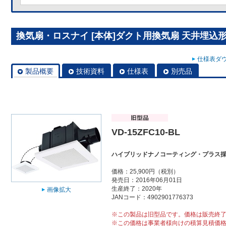
換気扇・ロスナイ [本体]ダクト用換気扇 天井埋込形 VD
仕様表ダウ
製品概要
技術資料
仕様表
別売品
VD-15ZFC10-BL
ハイブリッドナノコーティング・プラス採
価格：25,900円（税別）
発売日：2016年06月01日
生産終了：2020年
画像拡大
JANコード：4902901776373
※この製品は旧型品です。価格は販売終
※この価格は事業者様向けの積算見積価