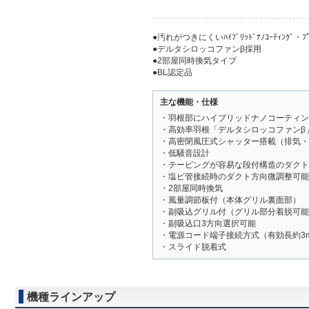
●汚れがつきにくいﾊｲﾌﾞﾘｯﾄﾞﾅﾉｺｰﾃｨﾝｸﾞ・ﾌ
●デルタシロッコファンβ採用
●2部屋同時換気タイプ
●BL認定品
主な機能・仕様
・羽根部にハイブリッドナノコーティン
・高効率羽根「デルタシロッコファンβ
・高密閉風圧式シャッター搭載（排気・
・低騒音設計
・テーピングが容易な段付構造のダクト
・塩ビ管接続時のダクト方向微調整可能
・2部屋同時換気
・風量調節板付（本体グリル裏面部）
・副吸込グリル付（グリル部分着脱可能
・副吸込口3方向選択可能
・電源コード端子接続方式（有効長約3
・スライド脱着式
機種ラインアップ