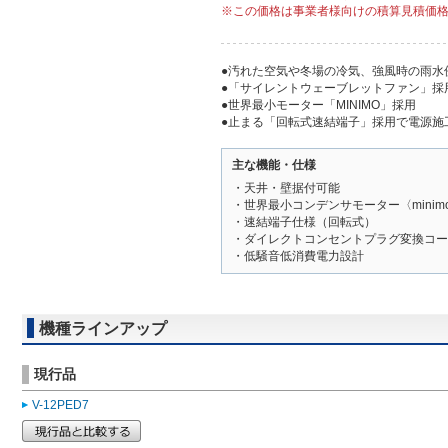
※この価格は事業者様向けの積算見積価
●汚れた空気や冬場の冷気、強風時の雨水
●「サイレントウェーブレットファン」採
●世界最小モーター「MINIMO」採用
●止まる「回転式速結端子」採用で電源施
主な機能・仕様
・天井・壁据付可能
・世界最小コンデンサモーター〈mini
・速結端子仕様（回転式）
・ダイレクトコンセントプラグ変換コード（
・低騒音低消費電力設計
機種ラインアップ
現行品
V-12PED7