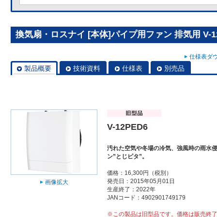
換気扇・ロスナイ [本体]パイプ用ファン 排気用 V-12
仕様表ダウ
製品概要
技術資料
仕様表
別売品
V-12PED6
汚れた空気や冬場の冷気、強風時の雨水
ン”とじピタ”。
価格：16,300円（税別）
発売日：2015年05月01日
画像拡大
生産終了：2022年
JANコード：4902901749179
※この製品は旧型品です。価格は販売終