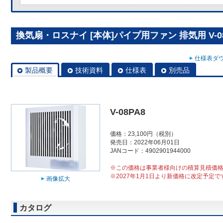
換気扇・ロスナイ [本体]パイプ用ファン 排気用 V-08
仕様表ダウ
製品概要
技術資料
仕様表
別売品
V-08PA8
価格：23,100円（税別）
発売日：2022年06月01日
JANコード：4902901944000
※この価格は事業者様向けの積算見積価
※2027年1月1日より新価格に改定予定で
画像拡大
カタログ