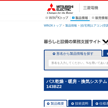
WIN2Kトップ
製品情報
[住宅用]エアコン(空
形名から製品情報を探す
バス乾燥・暖房・換気システム [
143BZ2
製品概要
技術資料
仕様