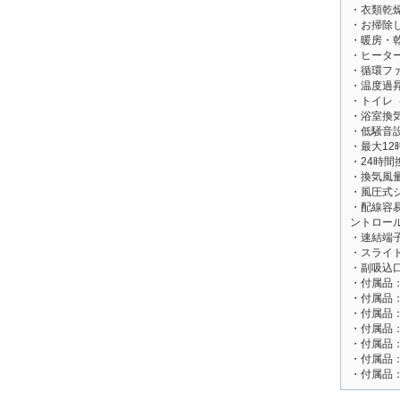
・衣類乾
・お掃除
・暖房・
・ヒータ
・循環フ
・温度過
・トイレ
・浴室換
・低騒音
・最大1
・24時間
・換気風
・風圧式
・配線容
ントロー
・速結端
・スライ
・副吸込口
・付属品
・付属品
・付属品
・付属品
・付属品
・付属品
・付属品