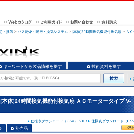
調)・換気
バス乾燥・暖房・換気システム
[本体]24時間換気機能付換気扇
ＡＣ
キーワードから製品情報を探す
技術資料を探す
本体]24時間換気機能付換気扇 ＡＣモータータイプ V-
仕様表ダウンロード（CSV） 50Hz
仕様表ダウンロード（CSV）
表
別売品