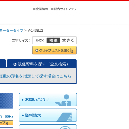
モータータイプ
V-143BZ2
販促資料を探す（全文検索）
複数の形名を指定して探す場合はこちら
 60Hz