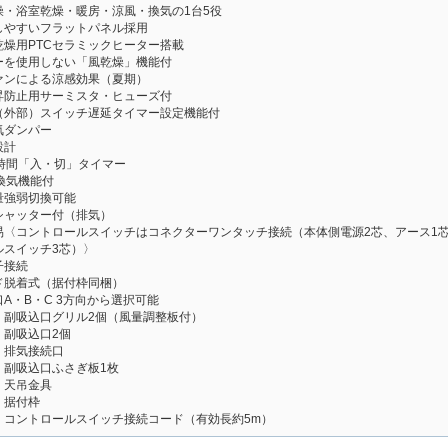
燥・浴室乾燥・暖房・涼風・換気の1台5役
しやすいフラットパネル採用
乾燥用PTCセラミックヒーター搭載
ーを使用しない「風乾燥」機能付
ァンによる涼感効果（夏期）
昇防止用サーミスタ・ヒューズ付
（外部）スイッチ遅延タイマー設定機能付
気ダンパー
設計
2時間「入・切」タイマー
換気機能付
量強弱切換可能
シャッター付（排気）
易〈コントロールスイッチはコネクターワンタッチ接続（本体側電源2芯、アース1
ルスイッチ3芯）〉
子接続
ド脱着式（据付枠同梱）
A・B・C 3方向から選択可能
：副吸込口グリル2個（風量調整板付）
：副吸込口2個
：排気接続口
：副吸込口ふさぎ板1枚
：天吊金具
：据付枠
：コントロールスイッチ接続コード（有効長約5m）