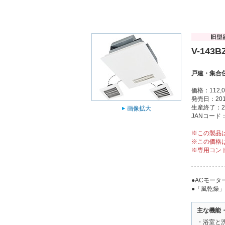
V-143B
戸建・集合
価格：112,
発売日：201
生産終了：2
画像拡大
JANコード：4
※この製品
※この価格
※専用コン
●ACモータ
●「風乾燥
主な機能
・浴室と