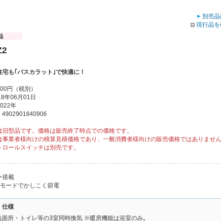
別売品
現行品を
Z2
住宅も｢バスカラット｣で快適に！
000円（税別）
8年06月01日
022年
902901840906
は旧型品です。価格は販売終了時点での価格です。
は事業者様向けの積算見積価格であり、一般消費者様向けの販売価格ではありませ
トロールスイッチは別売です。
ー搭載
」モードでかしこく節電
・仕様
洗面所・トイレ等の3室同時換気 ※暖房機能は浴室のみ｡