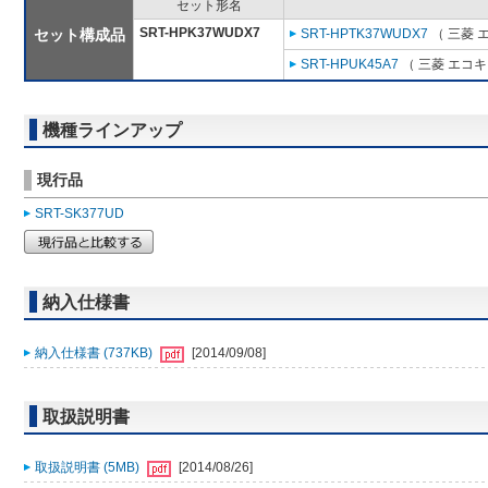
セット形名
SRT-HPK37WUDX7
セット構成品
SRT-HPTK37WUDX7
（ 三菱 
SRT-HPUK45A7
（ 三菱 エコ
機種ラインアップ
現行品
SRT-SK377UD
納入仕様書
納入仕様書 (737KB)
[2014/09/08]
取扱説明書
取扱説明書 (5MB)
[2014/08/26]