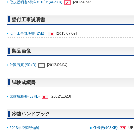
取扱説明書<簡単ｶﾞｲﾄﾞ> (403KB)
[2013/07/09]
据付工事説明書
据付工事説明書 (2MB)
[2013/07/09]
製品画像
外観写真 (90KB)
[2013/09/04]
試験成績書
試験成績書 (17KB)
[2012/11/20]
冷熱ハンドブック
2013年空調設備編
仕様表(908KB)
UR