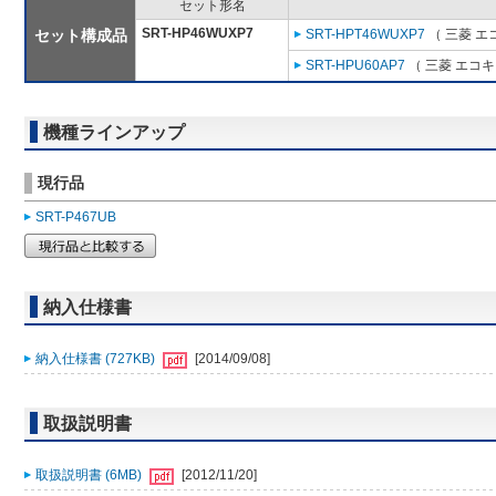
セット形名
SRT-HP46WUXP7
セット構成品
SRT-HPT46WUXP7
（ 三菱 エ
SRT-HPU60AP7
（ 三菱 エコ
機種ラインアップ
現行品
SRT-P467UB
納入仕様書
納入仕様書 (727KB)
[2014/09/08]
取扱説明書
取扱説明書 (6MB)
[2012/11/20]