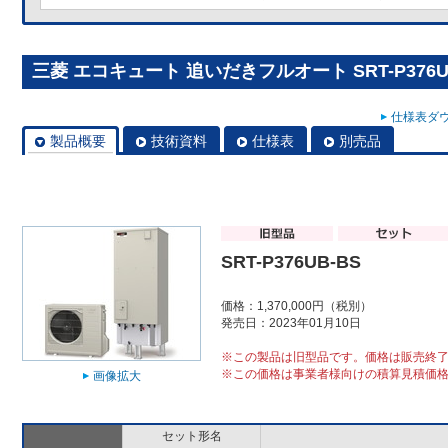
三菱 エコキュート 追いだきフルオート SRT-P376U
仕様表ダウ
製品概要
技術資料
仕様表
別売品
SRT-P376UB-BS
価格：1,370,000円（税別）
発売日：2023年01月10日
※この製品は旧型品です。価格は販売終
※この価格は事業者様向けの積算見積価
画像拡大
セット形名