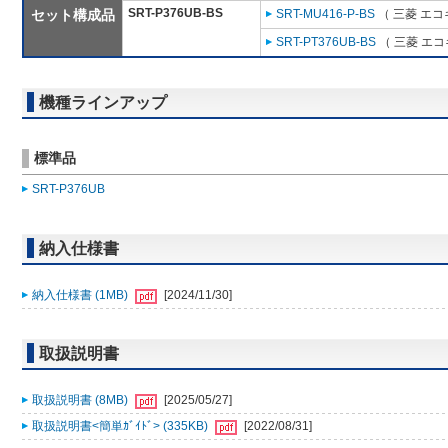
SRT-P376UB-BS
セット構成品
SRT-MU416-P-BS
（ 三菱 エ
SRT-PT376UB-BS
（ 三菱 エ
機種ラインアップ
標準品
SRT-P376UB
納入仕様書
納入仕様書 (1MB)
[2024/11/30]
取扱説明書
取扱説明書 (8MB)
[2025/05/27]
取扱説明書<簡単ｶﾞｲﾄﾞ> (335KB)
[2022/08/31]