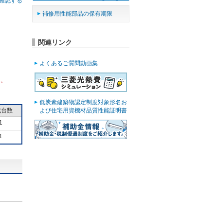
確認する
補修用性能部品の保有期限
関連リンク
よくあるご質問動画集
ん。
低炭素建築物認定制度対象形名お
成台数
よび住宅用資機材品質性能証明書
1
1