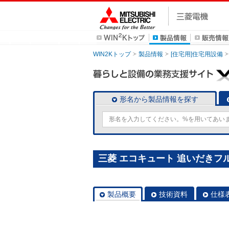
WIN2Kトップ
製品情報
[住宅用]住宅用設備
形名から製品情報を探す
三菱 エコキュート 追いだきフルオー
製品概要
技術資料
仕様