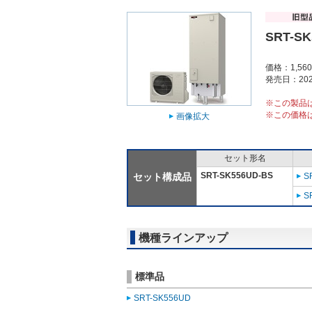
SRT-SK
価格：1,56
発売日：202
※この製品
※この価格
画像拡大
セット形名
SRT-SK556UD-BS
セット構成品
S
S
機種ラインアップ
標準品
SRT-SK556UD